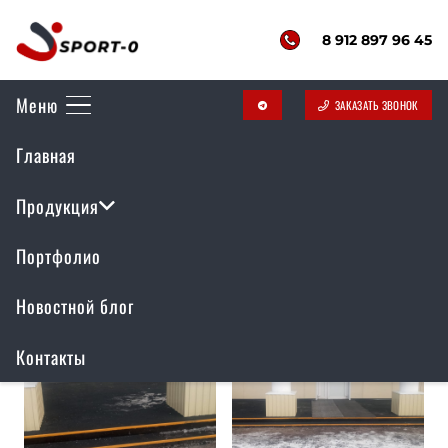
8 912 897 96 45
Меню
ЗАКАЗАТЬ ЗВОНОК
telegram
Главная
Дворец культуры Сафакулево
(Курганская область)
Продукция
Портфолио
Резиновое покрытие
Новостной блог
Контакты